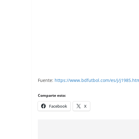
Liga 84-85. Pardeza (Real Madrid). Edi
Fuente:
https://www.bdfutbol.com/es/j/j1985.ht
Comparte esto:
Facebook
X