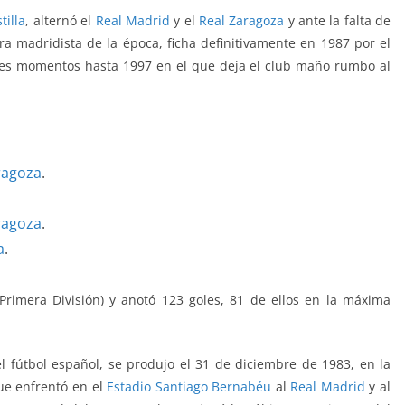
tilla
, alternó el
Real Madrid
y el
Real Zaragoza
y ante la falta de
a madridista de la época, ficha definitivamente en 1987 por el
res momentos hasta 1997 en el que deja el club maño rumbo al
ragoza
.
ragoza
.
a
.
Primera División) y anotó 123 goles, 81 de ellos en la máxima
 fútbol español, se produjo el 31 de diciembre de 1983, en la
ue enfrentó en el
Estadio Santiago Bernabéu
al
Real Madrid
y al