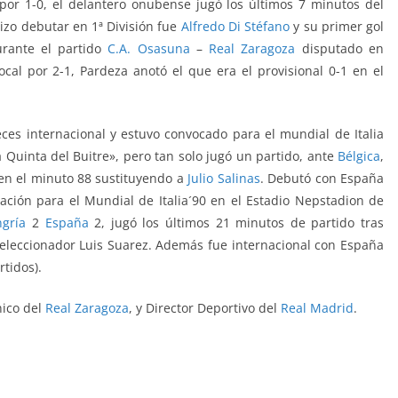
l por 1-0, el delantero onubense jugó los últimos 7 minutos del
hizo debutar en 1ª División fue
Alfredo Di Stéfano
y su primer gol
urante el partido
C.A. Osasuna
–
Real Zaragoza
disputado en
local por 2-1, Pardeza anotó el que era el provisional 0-1 en el
eces internacional y estuvo convocado para el mundial de Italia
Quinta del Buitre», pero tan solo jugó un partido, ante
Bélgica
,
 en el minuto 88 sustituyendo a
Julio Salinas
. Debutó con España
cación para el Mundial de Italia´90 en el Estadio Nepstadion de
gría
2
España
2, jugó los últimos 21 minutos de partido tras
seleccionador Luis Suarez. Además fue internacional con España
rtidos).
nico del
Real Zaragoza
, y Director Deportivo del
Real Madrid
.