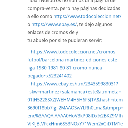
Hola!! Nosotros no somos una página de
compra-venta, pero hay páginas dedicadas
a ello como
https://www.todocoleccion.net/
o
https://www.ebay.es/
, te dejo algunos
enlaces de cromos de y
tu abuelo por si te pudieran servir:
–
https://www.todocoleccion.net/cromos-
futbol/barcelona-martinez-ediciones-este-
liga-1980-1981-80-81-cromo-nunca-
pegado~x523241402
–
https://www.ebay.es/itm/234359983031?
_skw=martinez+salamanca+este&itmmeta=
01JH5228SXZJWEHM4H5H6F5JTA&hash=item
3690f18bb7:g:I2MAAOSwYLRh0Lma&itmprp=
enc%3AAQAJAAAA0HoV3kP08IDx%2BKZ9Mfh
VJKljBtVFcxHnn6S53NQxY71Wem2xGiDTM1e