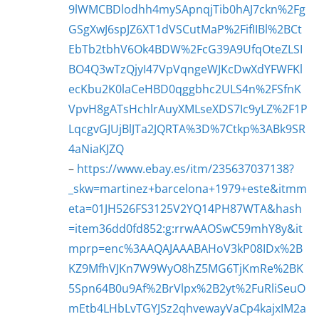
9lWMCBDlodhh4mySApnqjTib0hAJ7ckn%2Fg
GSgXwJ6spJZ6XT1dVSCutMaP%2FifIIBl%2BCt
EbTb2tbhV6Ok4BDW%2FcG39A9UfqOteZLSI
BO4Q3wTzQjyI47VpVqngeWJKcDwXdYFWFKl
ecKbu2K0laCeHBD0qggbhc2ULS4n%2FSfnK
VpvH8gATsHchlrAuyXMLseXDS7Ic9yLZ%2F1P
LqcgvGJUjBlJTa2JQRTA%3D%7Ctkp%3ABk9SR
4aNiaKJZQ
–
https://www.ebay.es/itm/235637037138?
_skw=martinez+barcelona+1979+este&itmm
eta=01JH526FS3125V2YQ14PH87WTA&hash
=item36dd0fd852:g:rrwAAOSwC59mhY8y&it
mprp=enc%3AAQAJAAABAHoV3kP08IDx%2B
KZ9MfhVJKn7W9WyO8hZ5MG6TjKmRe%2BK
5Spn64B0u9Af%2BrVlpx%2B2yt%2FuRliSeuO
mEtb4LHbLvTGYJSz2qhvewayVaCp4kajxIM2a