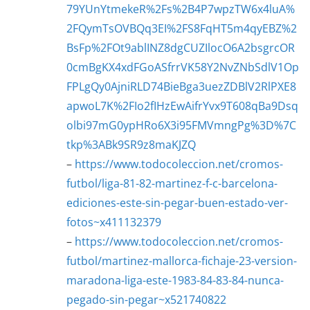
79YUnYtmekeR%2Fs%2B4P7wpzTW6x4luA%
2FQymTsOVBQq3EI%2FS8FqHT5m4qyEBZ%2
BsFp%2FOt9ablINZ8dgCUZIlocO6A2bsgrcOR
0cmBgKX4xdFGoASfrrVK58Y2NvZNbSdlV1Op
FPLgQy0AjniRLD74BieBga3uezZDBlV2RlPXE8
apwoL7K%2FIo2fIHzEwAifrYvx9T608qBa9Dsq
olbi97mG0ypHRo6X3i95FMVmngPg%3D%7C
tkp%3ABk9SR9z8maKJZQ
–
https://www.todocoleccion.net/cromos-
futbol/liga-81-82-martinez-f-c-barcelona-
ediciones-este-sin-pegar-buen-estado-ver-
fotos~x411132379
–
https://www.todocoleccion.net/cromos-
futbol/martinez-mallorca-fichaje-23-version-
maradona-liga-este-1983-84-83-84-nunca-
pegado-sin-pegar~x521740822