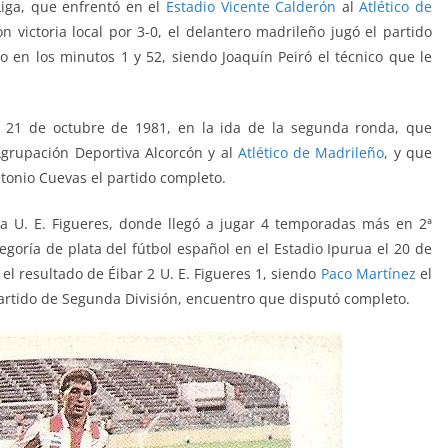
Liga, que enfrentó
en el
Estadio Vicente Calderón
al
Atlético de
con victoria local por 3-0, el delantero madrileño jugó el partido
o en los minutos 1 y 52, siendo Joaquín Peiró el técnico que le
l 21 de octubre de 1981, en la ida de la segunda ronda, que
Agrupación Deportiva Alcorcón y al
Atlético de Madrileño
, y que
Antonio Cuevas el partido completo.
or la U. E. Figueres, donde llegó a jugar 4 temporadas más en 2ª
egoría de plata del fútbol español en el Estadio Ipurua el 20 de
el resultado de Éibar 2 U. E. Figueres 1, siendo
Paco Martínez
el
partido de Segunda División, encuentro que disputó completo.