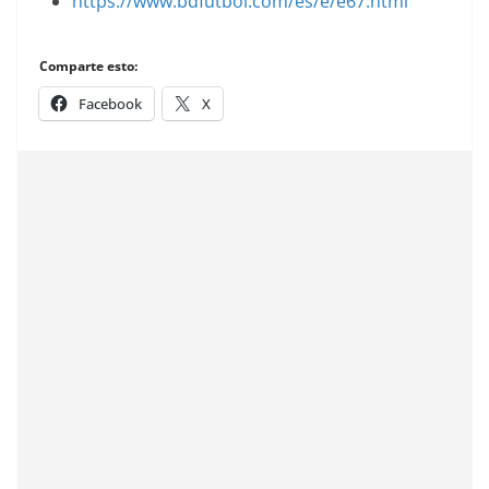
https://www.bdfutbol.com/es/e/e67.html
Comparte esto:
Facebook
X