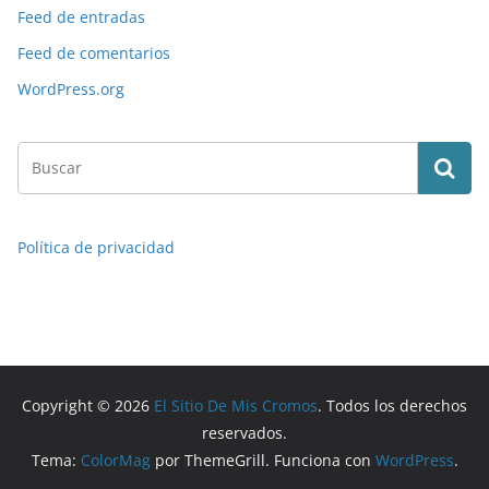
Feed de entradas
Feed de comentarios
WordPress.org
Política de privacidad
Copyright © 2026
El Sitio De Mis Cromos
. Todos los derechos
reservados.
Tema:
ColorMag
por ThemeGrill. Funciona con
WordPress
.