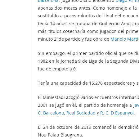
Barcelona
, jugando dicho encuentro
Diego Arm
apenas dos meses antes. Como homenaje a la ca
sustituido a pocos minutos del final del encuent
tenía 14 años: se trataba de Guillermo Amor, q
más títulos cosecharía como jugador del primer
minuto 2′ de partido y fue obra de
Manolo Martí
Sin embargo, el primer partido oficial que se d
1982 en la jornada 9 de Liga de la Segunda Divi
fue de empate a 0.
Tenía una capacidad de 15.276 espectadores y s
El Miniestadi acogió varios encuentros internaci
2001 se jugó en él, el partido de homenaje a
Ja
C. Barcelona
,
Real Sociedad
y
R. C. D Espanyol
.
El 24 de octubre de 2019 comenzó la demolición
Nou Palau Blaugrana.