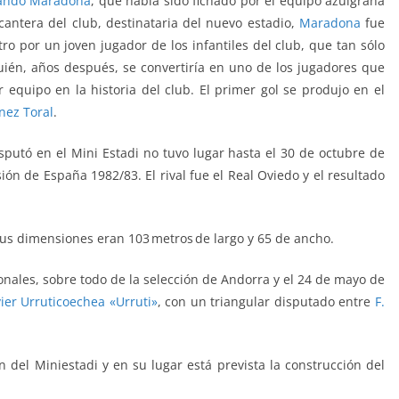
ando Maradona
, que había sido fichado por el equipo azulgrana
ntera del club, destinataria del nuevo estadio,
Maradona
fue
ro por un joven jugador de los infantiles del club, que tan sólo
uién, años después, se convertiría en uno de los jugadores que
 equipo en la historia del club. El primer gol se produjo en el
nez Toral
.
isputó en el Mini Estadi no tuvo lugar hasta el 30 de octubre de
sión de España 1982/83.
El rival fue el Real Oviedo y el resultado
us dimensiones eran 103 metros de largo y 65 de ancho.
onales, sobre todo de la selección de Andorra y el 24 de mayo de
vier Urruticoechea «Urruti»
, con un triangular disputado entre
F.
 del Miniestadi y en su lugar está prevista la construcción del