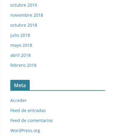
octubre 2019
noviembre 2018
octubre 2018
julio 2018
mayo 2018
abril 2018
febrero 2018
Meta
Acceder
Liga 84-85. Corchado (Real Zaragoza). Ediciones Este.
Feed de entradas
Feed de comentarios
WordPress.org