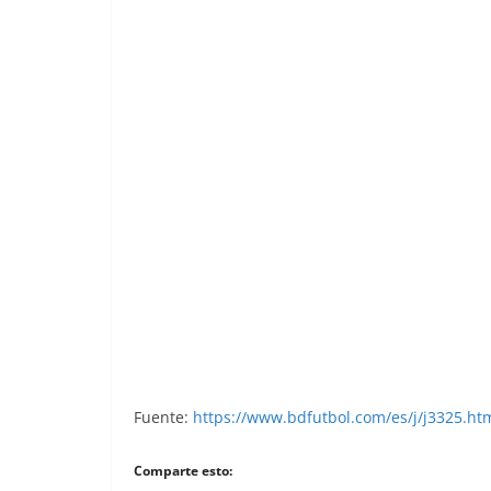
Liga 83-84. Corchado (U.D. Salamanca)
Fuente:
https://www.bdfutbol.com/es/j/j3325.ht
Comparte esto: