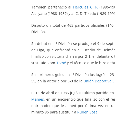
También perteneció al
Hércules C. F.
(1986-198
Alcoyano (1988-1989) y al C. D. Toledo (1989-1991
Disputó un total de 463 partidos oficiales (140
División.
Su debut en 1ª División se produjo el 9 de sep
de Liga, que enfrentó
en el Estadio de Helmá
finalizó con victoria charra por 2-1, el delanter
sustituido por
Tomé
y el técnico que le hizo deb
Sus primeros goles en 1ª División los logró el 2
59, en la victoria por 3-0 de la
Unión Deportiva 
El 13 de abril de 1986 jugó su último partido en
Mamés
, en un encuentro que finalizó con el r
entrenador que le alineó por última vez en un
minuto 86 para sustituir a
Rubén Sosa
.