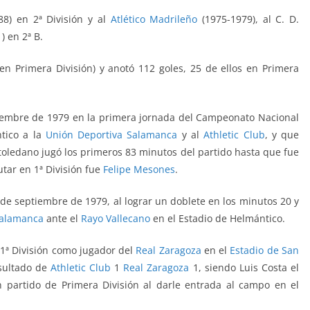
8) en 2ª División y al
Atlético Madrileño
(1975-1979), al C. D.
) en 2ª B.
 en Primera División) y anotó 112 goles, 25 de ellos en Primera
tiembre de 1979 en la primera jornada del Campeonato Nacional
ntico
a la
Unión Deportiva Salamanca
y al
Athletic Club
, y que
o toledano jugó los primeros 83 minutos del partido hasta que fue
utar en 1ª División fue
Felipe Mesones
.
3 de septiembre de 1979, al lograr un doblete en los minutos 20 y
Salamanca
ante el
Rayo Vallecano
en el Estadio de Helmántico.
 1ª División como jugador del
Real Zaragoza
en el
Estadio de San
esultado de
Athletic Club
1
Real Zaragoza
1, siendo Luis Costa el
 partido de Primera División al darle entrada al campo en el