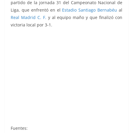
partido de la jornada 31 del Campeonato Nacional de
Liga, que enfrentó
en el
Estadio Santiago Bernabéu
al
Real Madrid C. F.
y al equipo maño y que finalizó con
victoria local por 3-1.
Liga 85-86. Luis Costa (Real Zaragoza).
Ediciones Este.
Fuentes: