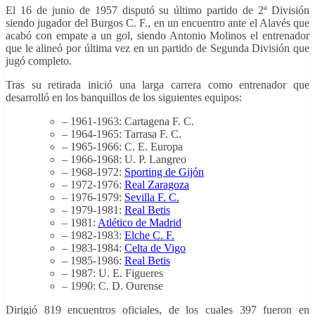
El 16 de junio de 1957 disputó su último partido de 2ª División
siendo jugador del Burgos C. F., en un encuentro ante el Alavés que
acabó con empate a un gol, siendo Antonio Molinos el entrenador
que le alineó por última vez en un partido de Segunda División que
jugó completo.
Tras su retirada inició una larga carrera como entrenador que
desarrolló en los banquillos de los siguientes equipos:
– 1961-1963: Cartagena F. C.
– 1964-1965: Tarrasa F. C.
– 1965-1966: C. E. Europa
– 1966-1968: U. P. Langreo
– 1968-1972:
Sporting de Gijón
– 1972-1976:
Real Zaragoza
– 1976-1979:
Sevilla F. C.
– 1979-1981:
Real Betis
– 1981:
Atlético de Madrid
– 1982-1983:
Elche C. F.
– 1983-1984:
Celta de Vigo
– 1985-1986:
Real Betis
– 1987: U. E. Figueres
– 1990: C. D. Ourense
Dirigió 819 encuentros oficiales, de los cuales 397 fueron en