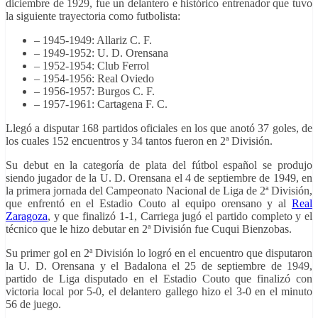
diciembre de 1929, fue un delantero e histórico entrenador que tuvo
la siguiente trayectoria como futbolista:
– 1945-1949: Allariz C. F.
– 1949-1952: U. D. Orensana
– 1952-1954: Club Ferrol
– 1954-1956: Real Oviedo
– 1956-1957: Burgos C. F.
– 1957-1961: Cartagena F. C.
Llegó a disputar 168 partidos oficiales en los que anotó 37 goles, de
los cuales 152 encuentros y 34 tantos fueron en 2ª División.
Su debut en la categoría de plata del fútbol español se produjo
siendo jugador de la U. D. Orensana el 4 de septiembre de 1949, en
la primera jornada del Campeonato Nacional de Liga de 2ª División,
que enfrentó en el Estadio Couto al equipo orensano y al
Real
Zaragoza
, y que finalizó 1-1, Carriega jugó el partido completo y el
técnico que le hizo debutar en 2ª División fue Cuqui Bienzobas.
Su primer gol en 2ª División lo logró en el encuentro que disputaron
la U. D. Orensana y el Badalona el 25 de septiembre de 1949,
partido de Liga disputado en el Estadio Couto que finalizó con
victoria local por 5-0, el delantero gallego hizo el 3-0 en el minuto
56 de juego.