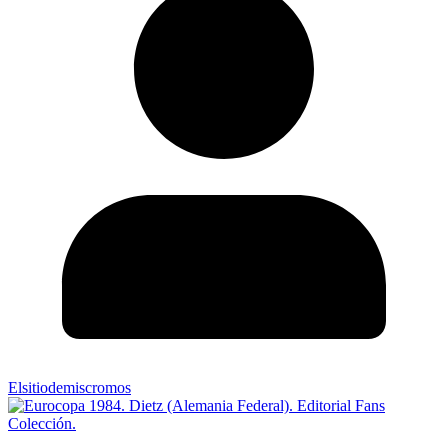
Elsitiodemiscromos