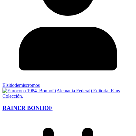
Elsitiodemiscromos
RAINER BONHOF