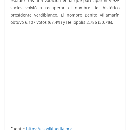
estadio tras una votación en la que participaron 9.926
socios volvió a recuperar el nombre del histórico
presidente verdiblanco. El nombre Benito Villamarín
obtuvo 6.107 votos (67,4%) y Heliópolis 2.786 (30,7%).
Trideporte 84. Editorial Fher.
Fuente:
https://es.wikipedia.org