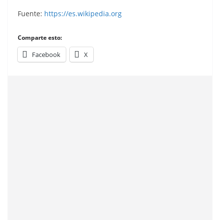
C. F.). Editorial Fher.
Fuente:
https://es.wikipedia.org
Comparte esto:
Facebook
X