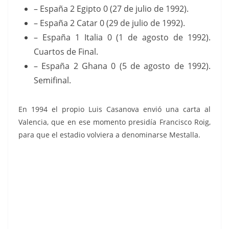
– España 2 Egipto 0 (27 de julio de 1992).
– España 2 Catar 0 (29 de julio de 1992).
– España 1 Italia 0 (1 de agosto de 1992).
Cuartos de Final.
– España 2 Ghana 0 (5 de agosto de 1992).
Semifinal.
En 1994 el propio Luis Casanova envió una carta al
Valencia, que en ese momento presidía Francisco Roig,
para que el estadio volviera a denominarse Mestalla.
Las fichas de la Liga
97-98. N.º 192.
Estadio de Mestalla
(Valencia C. F.).
Trideporte 84.
Editorial
Estadio Luis
Mundicromo.
Casanova (Valencia