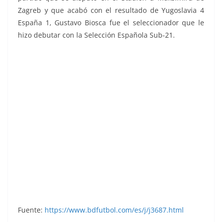
Zagreb y que acabó con el resultado de Yugoslavia 4
España 1, Gustavo Biosca fue el seleccionador que le
hizo debutar con la Selección Española Sub-21.
Liga 84-85. Botubot (Valencia C. F.). Ediciones
Este.
Fuente:
https://www.bdfutbol.com/es/j/j3687.html