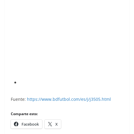
Super Fútbol 84. Lacalle (R. C. D. Español).
Super Cromos Rollán. 📸: Andrés Muñoz
Pereira.
Fuente:
https://www.bdfutbol.com/es/j/j3505.html
Comparte esto:
Facebook
X