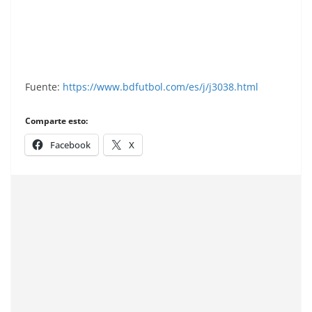
Liga 82-83. Fichaje Nº 24 Mauri (R. C. D.
Español). Ediciones Este.
Fuente:
https://www.bdfutbol.com/es/j/j3038.html
Comparte esto:
Facebook
X