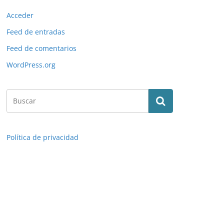
Baloncesto 1986-87. Germán González (Cajacanarias). Edito
Acceder
Facebook Nuestros Álbumes de Cromos.
Feed de entradas
Feed de comentarios
WordPress.org
Política de privacidad