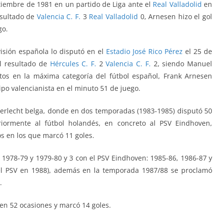
ptiembre de 1981 en un partido de Liga ante el
Real Valladolid
en
esultado de
Valencia C. F.
3
Real Valladolid
0, Arnesen hizo el gol
go.
visión española lo disputó en el
Estadio José Rico Pérez
el 25 de
el resultado de
Hércules C. F.
2
Valencia C. F.
2, siendo Manuel
tos en la máxima categoría del fútbol español, Frank Arnesen
po valencianista en el minuto 51 de juego.
nderlecht belga, donde en dos temporadas (1983-1985) disputó 50
riormente al fútbol holandés, en concreto al PSV Eindhoven,
os en los que marcó 11 goles.
, 1978-79 y 1979-80 y 3 con el PSV Eindhoven: 1985-86, 1986-87 y
 el PSV en 1988), además en la temporada 1987/88 se proclamó
.
en 52 ocasiones y marcó 14 goles.