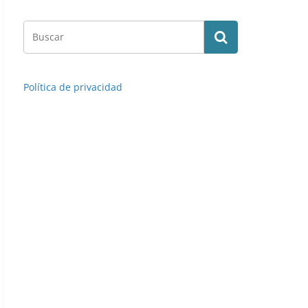
Política de privacidad
Campeonato Baloncesto Liga 1984-1985. Martín (Selecció