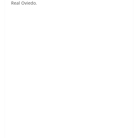
Real Oviedo.
Liga 85-86. Carlos (Hércules C.F.). Ediciones