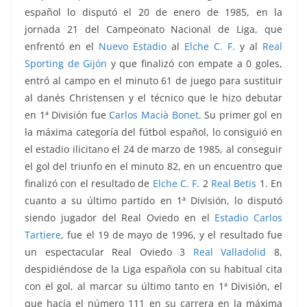
español lo disputó
el 20 de enero de 1985, en la
jornada 21 del Campeonato Nacional de Liga, que
enfrentó
en el
Nuevo Estadio
al
Elche C. F.
y al
Real
Sporting de Gijón
y que finalizó con empate a 0 goles,
entró al campo en el minuto 61 de juego para sustituir
al danés Christensen
y el técnico que le hizo debutar
en 1ª División fue
Carlos Macià Bonet
. Su primer gol en
la máxima categoría del fútbol español, lo consiguió en
el estadio ilicitano el 24 de marzo de 1985, al conseguir
el gol del triunfo en el minuto 82, en un encuentro que
finalizó con el resultado de
Elche C. F.
2
Real Betis
1. En
cuanto a su último partido en 1ª División, lo disputó
siendo jugador del Real Oviedo en el
Estadio Carlos
Tartiere
, fue el 19 de mayo de 1996, y el resultado fue
un espectacular Real Oviedo 3
Real Valladolid
8,
despidiéndose de la Liga española con su habitual cita
con el gol, al marcar su último tanto en 1ª División, el
que hacía el número 111 en su carrera en la máxima