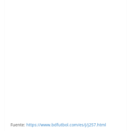
Liga 81-82. Ediciones Este.
Fuente:
https://www.bdfutbol.com/es/j/j257.html