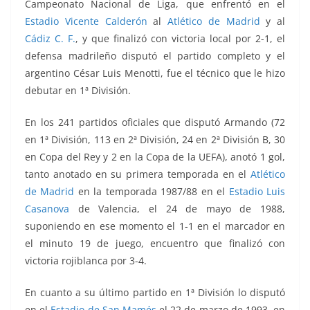
Campeonato Nacional de Liga, que enfrentó en el
Estadio Vicente Calderón
al
Atlético de Madrid
y al
Cádiz C. F.
, y que finalizó con victoria local por 2-1, el
defensa madrileño disputó el partido completo y el
argentino César Luis Menotti, fue el técnico que le hizo
debutar en 1ª División.
En los 241 partidos oficiales que disputó Armando (72
en 1ª División, 113 en 2ª División, 24 en 2ª División B, 30
en Copa del Rey y 2 en la Copa de la UEFA), anotó 1 gol,
tanto anotado en su primera temporada en el
Atlético
de Madrid
en la temporada 1987/88 en el
Estadio Luis
Casanova
de Valencia, el 24 de mayo de 1988,
suponiendo en ese momento el 1-1 en el marcador en
el minuto 19 de juego, encuentro que finalizó con
victoria rojiblanca por 3-4.
En cuanto a su último partido en 1ª División lo disputó
en el
Estadio de San Mamés
el 22 de marzo de 1993, en