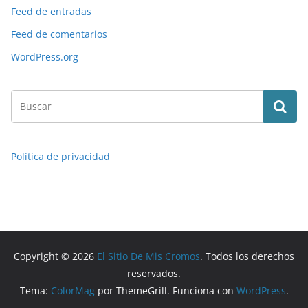
Feed de entradas
Feed de comentarios
WordPress.org
Política de privacidad
Copyright © 2026
El Sitio De Mis Cromos
. Todos los derechos
reservados.
Tema:
ColorMag
por ThemeGrill. Funciona con
WordPress
.