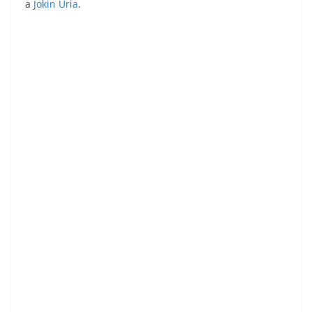
a
Jokin Uria
.
Liga 85-86. Baquero (Hércules C.F.). Ediciones