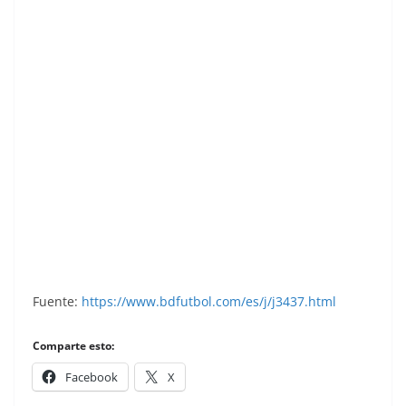
Fútbol 82. Lucas (Real Valladolid). Editorial
Panini. 📸: Grupo de Facebook Nuestros
álbumes de cromos.
Fuente:
https://www.bdfutbol.com/es/j/j3437.html
Comparte esto:
Facebook
X