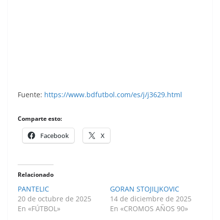
Liga 85-86. Vojinovic (Cádiz C.F.). Ediciones
Este.
Fuente:
https://www.bdfutbol.com/es/j/j3629.html
Comparte esto:
Facebook
X
Relacionado
PANTELIC
GORAN STOJILJKOVIC
20 de octubre de 2025
14 de diciembre de 2025
En «FÚTBOL»
En «CROMOS AÑOS 90»