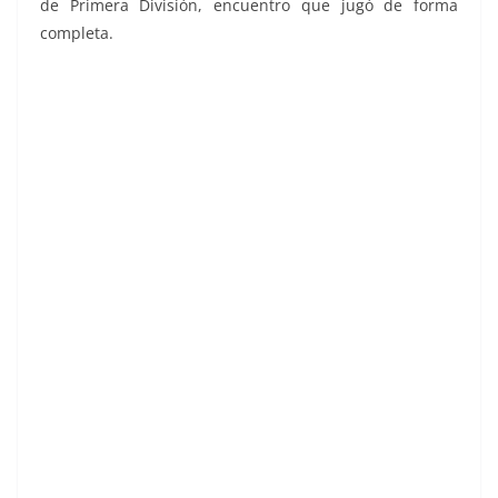
de Primera División, encuentro que jugó de forma
completa.
Liga 83-84. Macua (Club Atlético Osasuna).
Ediciones Este.