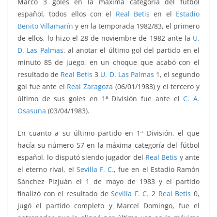
Marcó 3 goles en la máxima categoría del fútbol
español, todos ellos con el
Real Betis
en el
Estadio
Benito Villamarín
y en la temporada 1982/83, el primero
de ellos, lo hizo el 28 de noviembre de 1982 ante la
U.
D. Las Palmas
, al anotar el último gol del partido en el
minuto 85 de juego, en un choque que acabó con el
resultado de
Real Betis
3
U. D. Las Palmas
1, el segundo
gol fue ante el
Real Zaragoza
(06/01/1983) y el tercero y
último de sus goles en 1ª División fue ante el
C. A.
Osasuna
(03/04/1983).
En cuanto a su último partido en 1ª División, el que
hacía su número 57 en la máxima categoría del fútbol
español, lo disputó siendo jugador del
Real Betis
y ante
el eterno rival, el
Sevilla F. C.
, fue en el
Estadio Ramón
Sánchez Pizjuán el 1 de mayo de 1983 y el partido
finalizó con el resultado de
Sevilla F. C.
2
Real Betis
0,
jugó el partido completo y Marcel Domingo, fue el