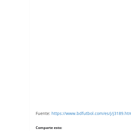
Liga 83-84. Noriega (Ath. Bilbao). Edic
Fuente:
https://www.bdfutbol.com/es/j/j3189.ht
Comparte esto: