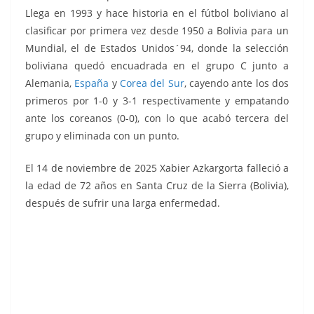
Llega en 1993 y hace historia en el fútbol boliviano al
clasificar por primera vez desde 1950 a Bolivia para un
Mundial, el de Estados Unidos´94, donde la selección
boliviana quedó encuadrada en el grupo C junto a
Alemania,
España
y
Corea del Sur
, cayendo ante los dos
primeros por 1-0 y 3-1 respectivamente y empatando
ante los coreanos (0-0), con lo que acabó tercera del
grupo y eliminada con un punto.
El 14 de noviembre de 2025 Xabier Azkargorta falleció a
la edad de 72 años en Santa Cruz de la Sierra (Bolivia),
después de sufrir una larga enfermedad.
Liga 85-86.
Liga 86-87.
Azkargorta (
Azkargorta
R. C. D.
(Real
Español).
Valladolid).
Liga 84-85.
Ediciones
Ediciones
Azkargorta