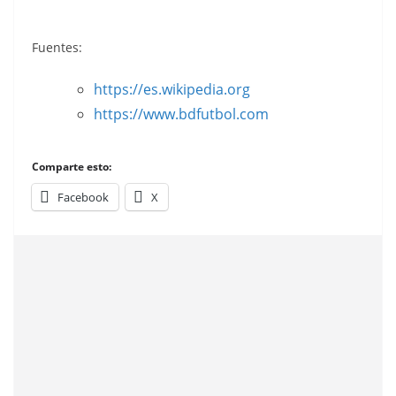
Este.
Este.
(R. C. D.
Español).
Fuentes:
Ediciones
https://es.wikipedia.org
Este.
https://www.bdfutbol.com
Comparte esto:
Facebook
X