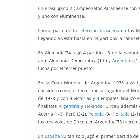
En Brasil ganó 2 Campeonatos Paranaense con e
y uno con Fluminense.
Formó parte de la
selección brasileña
en los Mu
llegando a vestir hasta en 44 partidos la camise
En Alemania´74 jugó 4 partidos, 3 de la segunda 
ante Alemania Democrática (1-0) y
Argentina
(1-
lucha por el tercer puesto.
En la Copa Mundial de Argentina 1978 jugó tod
consideró como el tercer mejor jugador del Mun
de 1978 y con 4 victorias y 3 empates finalizó 
finalistas
Argentina
y
Holanda
, Dirceu además d
Austria (1-0), Perú (3-2),
Polonia
(3-1) e
Italia
(2-1)
los tres goles de Dirceu en Argentina´78 fueron 
En
España´82
tan solo jugó el primer partido de