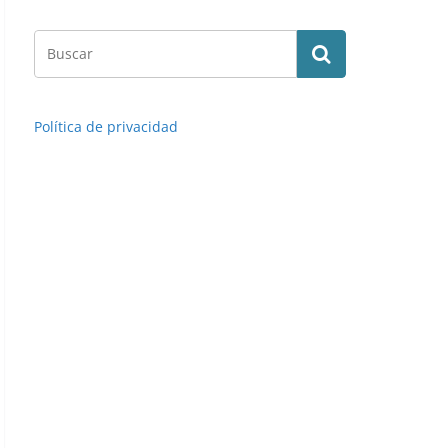
Liga 81-82. Dirceu (Atlético de Madrid). Ediciones Este.
Política de privacidad