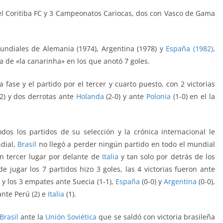
l Coritiba FC y 3 Campeonatos Cariocas, dos con Vasco de Gama
ndiales de Alemania (1974), Argentina (1978) y
España (1982)
,
ta de «la canarinha» en los que anotó 7 goles.
fase y el partido por el tercer y cuarto puesto, con 2 victorias
2) y dos derrotas ante
Holanda
(2-0) y ante
Polonia
(1-0) en el la
os los partidos de su selección y la crónica internacional le
dial,
Brasil
no llegó a perder ningún partido en todo el mundial
en tercer lugar por delante de
Italia
y tan solo por detrás de los
e jugar los 7 partidos hizo 3 goles, las 4 victorias fueron ante
 y los 3 empates ante Suecia (1-1),
España
(0-0) y
Argentina
(0-0),
ante Perú (2) e
Italia
(1).
Brasil
ante la
Unión Soviética
que se saldó con victoria brasileña