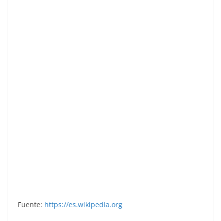
Mundial 1986. Escudo Argentina (Argentina).
Ediciones Dubble Dubble.
Fuente:
https://es.wikipedia.org