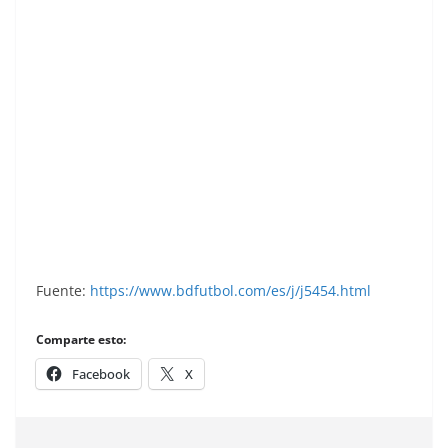
Liga 70-71. Ovejero (Atlético de Madrid).
Editorial Ruiz Romero. 📸: Francisco García.
Fuente:
https://www.bdfutbol.com/es/j/j5454.html
Comparte esto:
Facebook
X