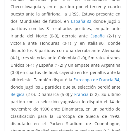
Checoslovaquia y en el partido por el tercer y cuarto
puesto ante la anfitriona, la URSS. Estuvo presente en
dos Mundiales de fútbol, en
España´82
donde jugó 3
partidos con los 3 resultados posibles, empate ante
Irlanda del Norte (0-0), derrota ante
España
(2-1) y
victoria ante Honduras (0-1) y en Italia´90, donde
disputó los 5 partidos con una derrota ante Alemania
(4-1), tres victorias ante Colombia (1-0), Emiratos Árabes
Unidos (4-1) y España (1-2) y un empate ante Argentina
(0-0) en cuartos de final, cayendo en los penaltis ante la
albiceleste. También disputó la
Eurocopa de Francia´84
,
donde jugó los 3 partidos que su selección perdió ante
Bélgica
(2-0), Dinamarca (5-0) y
Francia
(3-2). Su último
partido con la selección yugoslava lo disputó el 14 de
noviembre de 1990 ante Dinamarca, en un partido de
Clasificación para la Eurocopa de Suecia de 1992,
disputado en el Parken Stadium de Copenhague,
choque que finalizó con victoria yugoslava por 0-2, jugó