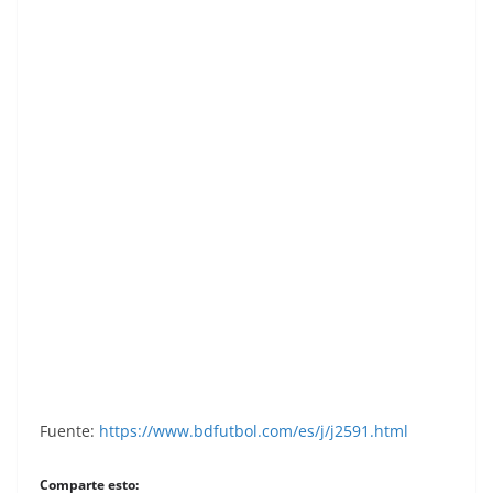
Super Cromos Los Mejores del Mundo (1981).
Víctor (F. C. Barcelona). Chicle Fútbol Boomer.
Fuente:
https://www.bdfutbol.com/es/j/j2591.html
Comparte esto: