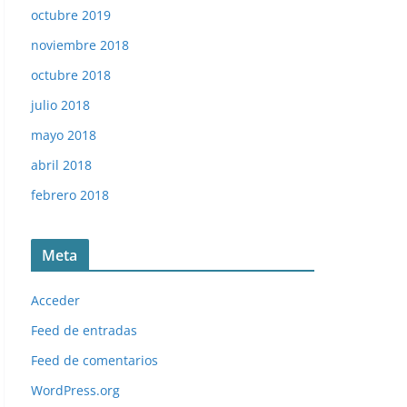
octubre 2019
noviembre 2018
octubre 2018
julio 2018
mayo 2018
abril 2018
febrero 2018
Meta
Acceder
Maite Checa (Hondarribia). 📸: Cromo-Montaje del Gru
Feed de entradas
cromos.
Feed de comentarios
WordPress.org