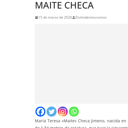
MAITE CHECA
15 de marzo de 2026
Elsitiodemiscromos
María Teresa «
Maite» Checa Jimeno
, nacida en 
de 1,84 metros de estatura, que tuvo la siguiente