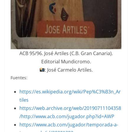
ACB 95/96. José Artiles (C.B. Gran Canaria).
Editorial Mundicromo.
: José Carmelo Artiles.
Fuentes:
https://es.wikipedia.org/wiki/Pep%C3%B3n_Ar
tiles
https://web.archive.org/web/20190711104358
/http://www.acb.com/jugador.php?id=AWP
https://www.acb.com/jugador/temporada-a-