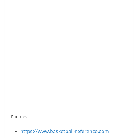
NBA 1991-92. David Wood (Houston Rockets)
SkyBox. 📸: Luis Pérez Martín.
Fuentes:
https://www.basketball-reference.com