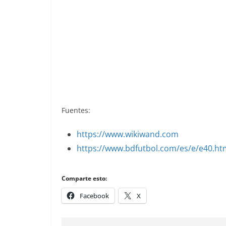
Liga 83-84. Alineación Real Murcia. Ed
Fuentes:
https://www.wikiwand.com
https://www.bdfutbol.com/es/e/e40.ht
Comparte esto:
Facebook
X