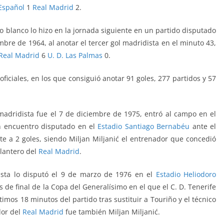
 Español
1
Real Madrid
2.
po blanco lo hizo en la jornada siguiente en un partido disputado
mbre de 1964, al anotar el tercer gol madridista en el minuto 43,
Real Madrid
6
U. D. Las Palmas
0.
oficiales, en los que consiguió anotar 91 goles, 277 partidos y 57
madridista fue el 7 de diciembre de 1975, entró al campo en el
un encuentro disputado en el
Estadio Santiago Bernabéu
ante el
 a 2 goles, siendo Miljan Miljanić el entrenador que concedió
elantero del
Real Madrid
.
ista lo disputó el 9 de marzo de 1976 en el
Estadio Heliodoro
s de final de la Copa del Generalísimo en el que el C. D. Tenerife
ltimos 18 minutos del partido tras sustituir a Touriño y el técnico
dor del
Real Madrid
fue también
Miljan Miljanić
.