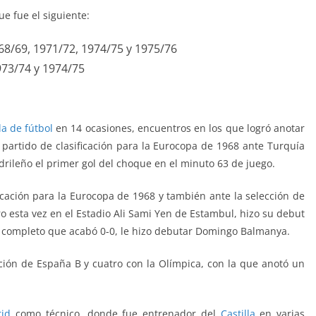
e fue el siguiente:
968/69, 1971/72, 1974/75 y 1975/76
973/74 y 1974/75
a de fútbol
en 14 ocasiones, encuentros en los que logró anotar
partido de clasificación para la Eurocopa de 1968 ante Turquía
drileño el primer gol del choque en el minuto 63 de juego.
icación para la Eurocopa de 1968 y también ante la selección de
o esta vez en el Estadio Ali Sami Yen de Estambul, hizo su debut
o completo que acabó 0-0, le hizo debutar Domingo Balmanya.
ción de España B y cuatro con la Olímpica, con la que anotó un
id
como técnico, donde fue entrenador del
Castilla
en varias