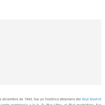
 diciembre de 1943, fue un histórico delantero del
Real Madrid
do pertenecía a la A. D. Plus Ultra, el filial madridista, fue