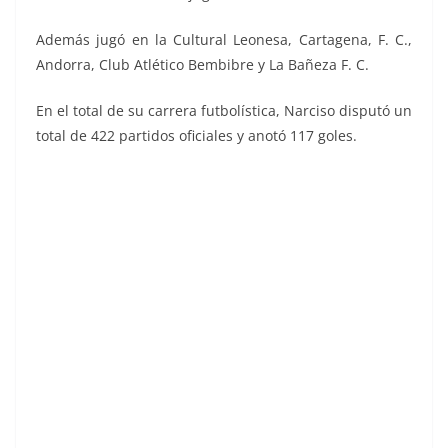
Además jugó en la Cultural Leonesa, Cartagena, F. C.,
Andorra, Club Atlético Bembibre y La Bañeza F. C.
En el total de su carrera futbolística, Narciso disputó un
total de 422 partidos oficiales y anotó 117 goles.
Liga 86-87. Narciso (U. D. Las Palmas).
Ediciones Este.