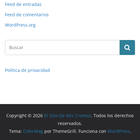
Feed de entradas
Feed de comentarios
WordPress.org
Política de privacidad
Copyright © 2026
El Sitio De Mis Cromos
. Todos los derechos
reservados.
Tema:
ColorMag
por ThemeGrill. Funciona con
WordPress
.