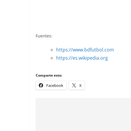
Liga 83-84. Manolo Cardo (Sevilla C.F).
Fuentes:
https://www.bdfutbol.com
https://es.wikipedia.org
Comparte esto:
Facebook
X