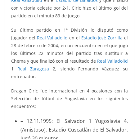
Real Valladolid
en el
Estadio de Balaídos
y que finalizó
con victoria celeste por 2-1, Ciric hizo el último gol del
partido en el minuto 89 de juego.
Su último partido en 1ª División lo disputó como
jugador del
Real Valladolid
en el
Estadio José Zorrilla
el
28 de febrero de 2004, en un encuentro en el que jugó
los últimos 22 minutos del partido tras sustituir a
Chema
y que finalizó con el resultado de
Real Valladolid
1
Real Zaragoza
2, siendo Fernando Vázquez su
entrenador.
Dragan Ciric fue internacional en 4 ocasiones con la
Selección de fútbol de Yugoslavia en los siguientes
encuentros:
– 12.11.1995: El Salvador 1 Yugoslavia 4.
(Amistoso). Estadio Cuscatlán de El Salvador.
Jugó 30 minutos.