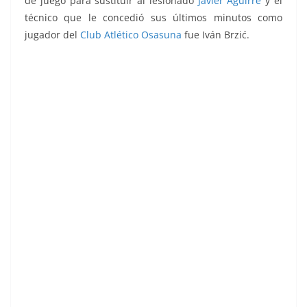
de juego para sustituir al lesionado
Javier Aguirre
y el
técnico que le concedió sus últimos minutos como
jugador del
Club Atlético Osasuna
fue Iván Brzić.
Liga 83-84. Echeverría (Club Atlético Osasuna).