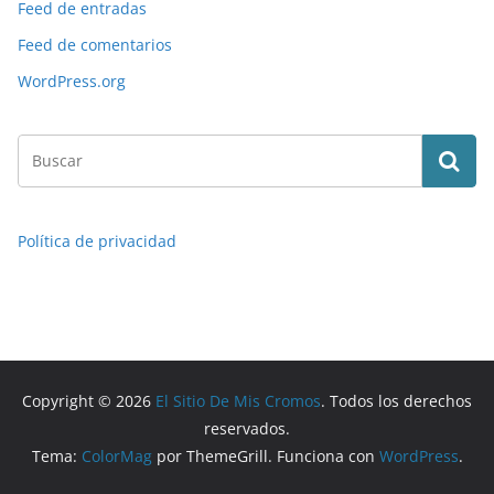
Feed de entradas
Feed de comentarios
WordPress.org
Política de privacidad
Copyright © 2026
El Sitio De Mis Cromos
. Todos los derechos
reservados.
Tema:
ColorMag
por ThemeGrill. Funciona con
WordPress
.