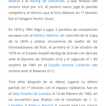
Madrid
y al
Racing de Santander
, y que finalizó con
victoria local por 3-0, el portero vasco jugó el partido
completo y el técnico que le hizo debutar en 1ª División
fue el húngaro Ferenc Szusz.
En 1979 y 1981 llegó a jugar 2 partidos de competición
europea con e
l
Atlético Madrid
, en concreto de la Copa
de la UEFA y ambos encuentros de vuelta de los
treintaidosavos de final, el primero el 3 de octubre de
1979 en el Estadio Rudolf-Harbig de Dresde con derrota
ante el Dynamo de Dresden (3-0) y el segundo el 1 de
octubre de 1981 en el
Estadio Vicente Calderón
con
victoria ante el Boavista (3-1).
Tres años después de su debut, jugaría su último
partido en 1ª División con el equipo rojiblanco, fue en
el
Viejo Estadio de Castalia
el 14 de febrero de 1982, en
un encuentro que finalizó con el resultado de
C. D.
Castellón
3
Atlético Madrid
0, siendo José Luis García