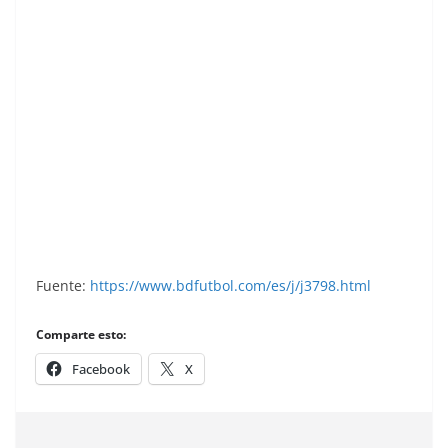
Liga 81-82. Aguinaga (Atlético de Madrid).
Ediciones Este.
Fuente:
https://www.bdfutbol.com/es/j/j3798.html
Comparte esto:
Facebook
X