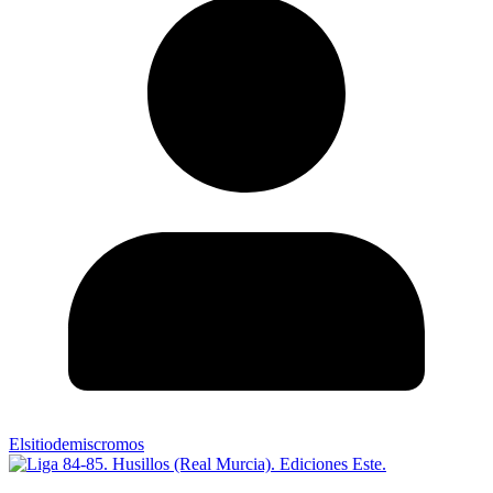
Elsitiodemiscromos