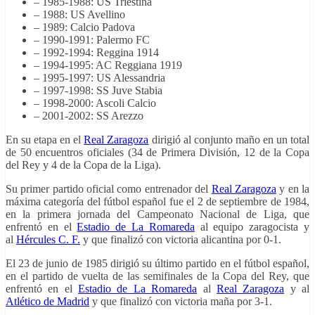
– 1985-1988: US Triestina
– 1988: US Avellino
– 1989: Calcio Padova
– 1990-1991: Palermo FC
– 1992-1994: Reggina 1914
– 1994-1995: AC Reggiana 1919
– 1995-1997: US Alessandria
– 1997-1998: SS Juve Stabia
– 1998-2000: Ascoli Calcio
– 2001-2002: SS Arezzo
En su etapa en el
Real Zaragoza
dirigió al conjunto maño en un total
de 50 encuentros oficiales (34 de Primera División, 12 de la Copa
del Rey y 4 de la Copa de la Liga).
Su primer partido oficial como entrenador del
Real Zaragoza
y en la
máxima categoría del fútbol español fue
el 2 de septiembre de 1984,
en la primera jornada del Campeonato Nacional de Liga, que
enfrentó
en el
Estadio de La Romareda
al equipo zaragocista y
al
Hércules C. F.
y que finalizó con victoria alicantina por 0-1.
El 23 de junio de 1985 dirigió su último partido en el fútbol español
,
en el partido de vuelta de las semifinales de la Copa del Rey, que
enfrentó
en el
Estadio de La Romareda
al
Real Zaragoza
y al
Atlético de Madrid
y que finalizó con victoria maña por 3-1.