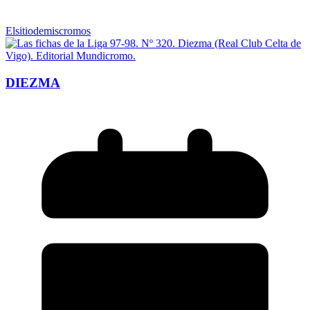
Elsitiodemiscromos
DIEZMA