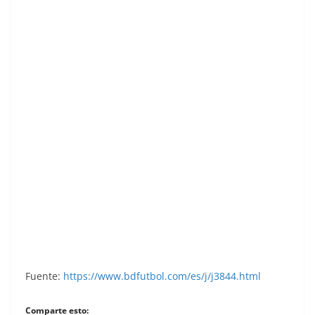
Liga 80-81. Abad (Hércules C.F.). Ediciones
Este. 📸: Jon G Durbán.
Fuente:
https://www.bdfutbol.com/es/j/j3844.html
Comparte esto: