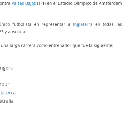
contra
Países Bajos
(1-1) en el Estadio Olímpico de Ámsterdam
único futbolista en representar a
Inglaterra
en todas las
23 y absoluta.
ó una larga carrera como entrenador que fue la siguiente:
angers
spur
glaterra
stralia