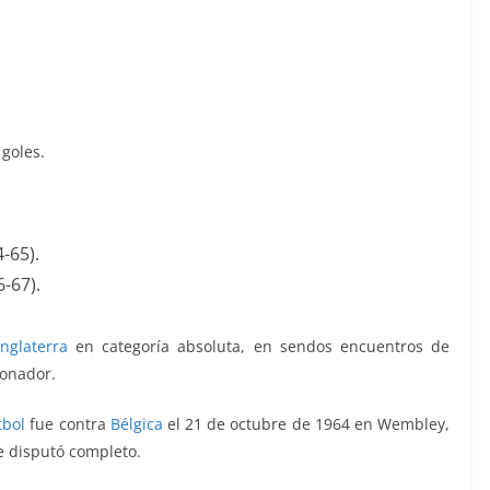
 goles.
4-65).
-67).
Inglaterra
en categoría absoluta, en sendos encuentros de
ionador.
tbol
fue contra
Bélgica
el 21 de octubre de 1964 en Wembley,
e disputó completo.