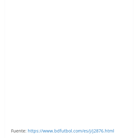
Liga 80-81. Jorge (Real Valladolid). Ediciones
Este.
Fuente:
https://www.bdfutbol.com/es/j/j2876.html