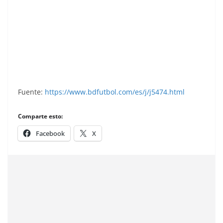
Liga 69-70. Tensi (Real Oviedo). Editorial Ruiz
Romero. 📸: Juan Antonio Miranda Pérez.
Fuente:
https://www.bdfutbol.com/es/j/j5474.html
Comparte esto:
Facebook
X