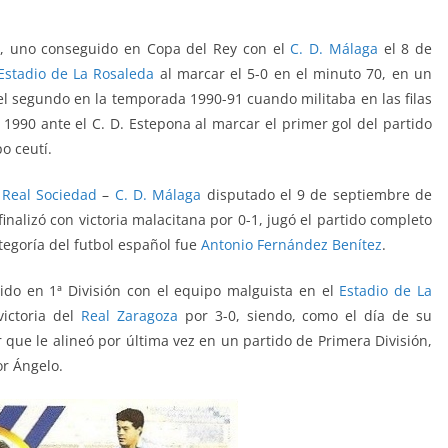
on, uno conseguido en Copa del Rey con el
C. D. Málaga
el 8 de
Estadio de La Rosaleda
al marcar el 5-0 en el minuto 70, en un
el segundo en la temporada 1990-91 cuando militaba en las filas
 1990 ante el C. D. Estepona al marcar el primer gol del partido
o ceutí.
o
Real Sociedad
–
C. D. Málaga
disputado el 9 de septiembre de
nalizó con victoria malacitana por 0-1, jugó el partido completo
tegoría del futbol español fue
Antonio Fernández Benítez
.
ido en 1ª División con el equipo malguista en el
Estadio de La
victoria del
Real Zaragoza
por 3-0, siendo, como el día de su
 que le alineó por última vez en un partido de Primera División,
or Ángelo.