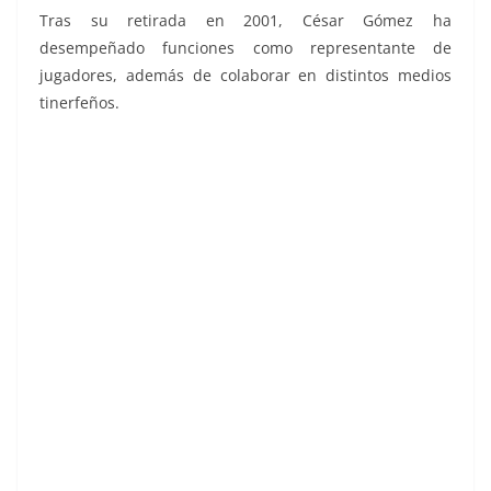
Tras su retirada en 2001, César Gómez ha
desempeñado funciones como representante de
jugadores, además de colaborar en distintos medios
tinerfeños.
Liga 91-92. César Gómez (Real Valladolid).
Ediciones Este. 📸: Grupo de Facebook
Nuestros álbumes de cromos.