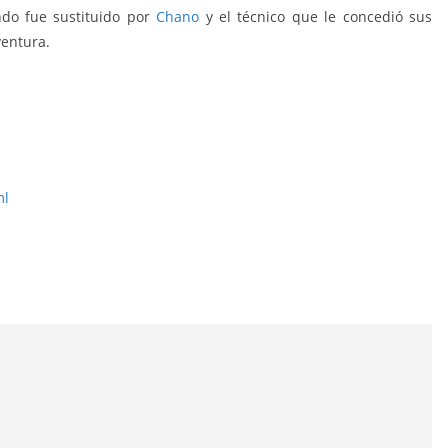
ndo fue sustituido por
Chano
y el técnico que le concedió sus
ventura.
(1981). Chicle Fútbol Boomer.
ml