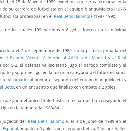
adolid, el 25 de Mayo de 1959, exdefensa que tras formarse en la
e de su carrera de futbolista en el equipo blanquivioleta (1977-
futbolista profesional en el
Real Betis Balompié
(1987-1990).
es, de los cuales 199 partidos y 8 goles fueron en la máxima
produjo el 7 de septiembre de 1980, en la primera jornada del
n el
Estadio Vicente Calderón
al
Atlético de Madrid
y al
Real
a por 5-2, el defensa vallisoletano jugó el partido completo y el
aquito y su primer gol en la máxima categoría del fútbol español,
ito Villamarín
, al anotar el segundo del equipo blanquivioleta y
al Betis
, en un encuentro que finalizó con empate a 2 goles.
d
que ganó el único título hasta la fecha que ha conseguido el
a Liga en la temporada 1983/84.
do jugador del
Real Betis Balompié
, el 4 de junio de 1989 en el
D. Español
empató a 0 goles con el equipo bético, Sánchez Vallés