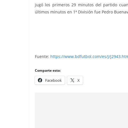
jugó los primeros 29 minutos del partido cua
últimos minutos en 1ª División fue Pedro Buena
Super Cromos Los Mejores del Mundo 
Fuente:
https://www.bdfutbol.com/es/j/j2943.ht
Comparte esto:
Facebook
X